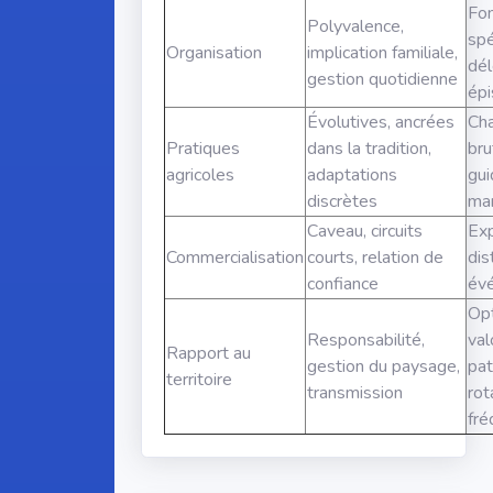
Fon
Polyvalence,
spé
Organisation
implication familiale,
dél
gestion quotidienne
épi
Évolutives, ancrées
Ch
Pratiques
dans la tradition,
bru
agricoles
adaptations
gui
discrètes
ma
Caveau, circuits
Exp
Commercialisation
courts, relation de
dis
confiance
év
Opt
Responsabilité,
val
Rapport au
gestion du paysage,
pat
territoire
transmission
rot
fré