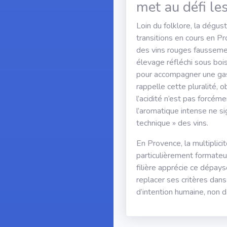
met au défi le
Loin du folklore, la dégust
transitions en cours en Pro
des vins rouges faussemen
élevage réfléchi sous boi
pour accompagner une gas
rappelle cette pluralité, 
l’acidité n’est pas forc
l’aromatique intense ne s
technique » des vins.
En Provence, la multiplicit
particulièrement formateu
filière apprécie ce dépay
replacer ses critères dans 
d’intention humaine, non d