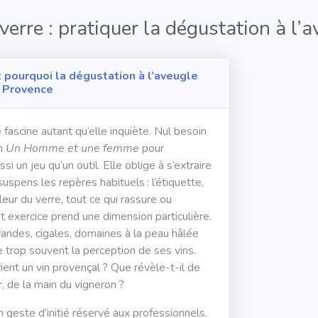
e verre : pratiquer la dégustation à l
 pourquoi la dégustation à l’aveugle
n Provence
 fascine autant qu’elle inquiète. Nul besoin
lm
Un Homme et une femme
pour
i un jeu qu’un outil. Elle oblige à s’extraire
uspens les repères habituels : l’étiquette,
eur du verre, tout ce qui rassure ou
t exercice prend une dimension particulière.
andes, cigales, domaines à la peau hâlée
e trop souvent la perception de ses vins.
ent un vin provençal ? Que révèle-t-il de
r, de la main du vigneron ?
un geste d’initié réservé aux professionnels.