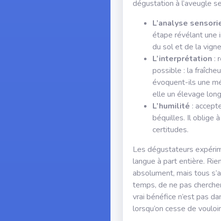
dégustation à l’aveugle s
L’analyse sensori
étape révélant une in
du sol et de la vigne
L’interprétation
: 
possible : la fraîche
évoquent-ils une mét
elle un élevage long
L’humilité
: accepte
béquilles. Il oblige
certitudes.
Les dégustateurs expérim
langue à part entière. Rien
absolument, mais tous s’a
temps, de ne pas chercher 
vrai bénéfice n’est pas da
lorsqu’on cesse de vouloir