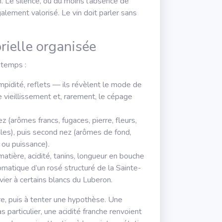
n. Le silence, ou du moins l’absence de
alement valorisé. Le vin doit parler sans
rielle organisée
 temps :
limpidité, reflets — ils révèlent le mode de
 le vieillissement et, rarement, le cépage
z (arômes francs, fugaces, pierre, fleurs,
ales), puis second nez (arômes de fond,
n ou puissance).
matière, acidité, tanins, longueur en bouche
omatique d’un rosé structuré de la Sainte-
nvier à certains blancs du Luberon.
re, puis à tenter une hypothèse. Une
s particulier, une acidité franche renvoient