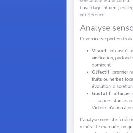
sensorielle est encore loi
bavardage influent, est ég
interférence.
Analyse senso
L’exercice se part en trois
Visuel
: intensité, 
vinification, parfois
dominant.
Olfactif
: premier ne
fruits ou herbes loc
évolution, discrétio
Gustatif
: attaque, 
— la persistance ar
Victoire n’a rien à e
L’analyse consiste à décri
minéralité marquée, un gra