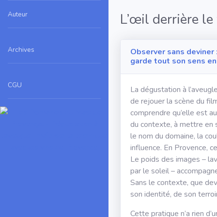
Auteur
L’œil derrière l
Archives
Observer sans deviner :
garde tout son sens e
CGU
La dégustation à l’aveugle
de rejouer la scène du fi
comprendre qu’elle est auss
du contexte, à mettre en s
le nom du domaine, la coul
influence. En Provence, ce
Le poids des images – lav
par le soleil – accompagn
Sans le contexte, que devi
son identité, de son terroi
Cette pratique n’a rien d’