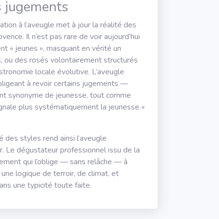
s jugements
ation à l’aveugle met à jour la réalité des
vence. Il n’est pas rare de voir aujourd’hui
t « jeunes », masquant en vérité un
s, ou des rosés volontairement structurés
tronomie locale évolutive. L’aveugle
obligeant à revoir certains jugements —
ément synonyme de jeunesse, tout comme
ignale plus systématiquement la jeunesse «
é des styles rend ainsi l’aveugle
r. Le dégustateur professionnel issu de la
sement qui l’oblige — sans relâche — à
une logique de terroir, de climat, et
ans une typicité toute faite.