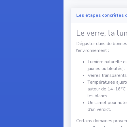
Les étapes concrètes d
Le verre, la lu
Déguster dans de bonnes 
l’environnement :
Lumière naturelle ou 
jaunes ou bleutés).
Verres transparents
Températures ajusté
autour de 14-16°C p
les blancs.
Un carnet pour noter
d’un verdict.
Certains domaines provença