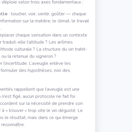
e déploie selon trois axes fondamentaux :
elle
: toucher, voir, sentir, goûter — chaque
formation sur la matière, le climat, le travail
.
replacer chaque sensation dans un contexte
ur traduit-elle l’altitude ? Les arômes
hode culturale ? La structure du vin trahit-
 ou la retenue du vigneron ?
r l’incertitude. L’aveugle enlève les
 à formuler des hypothèses, non des
entés rappellent que l’aveugle est une
 n’est figé, aucun protocole ne fait foi
ccordent sur la nécessité de prendre son
à « trouver » trop vite le vin dégusté. Le
ns le résultat, mais dans ce qui émerge
 reconnaître.